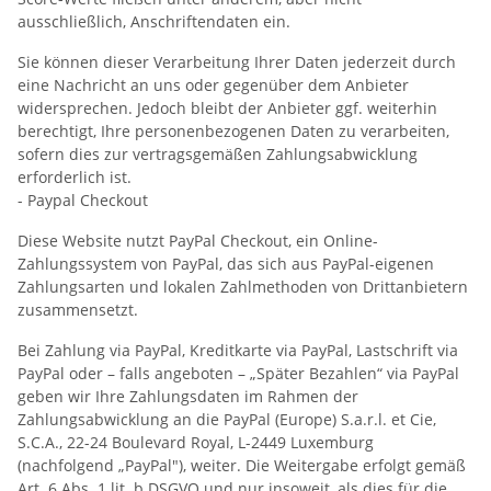
ausschließlich, Anschriftendaten ein.
Sie können dieser Verarbeitung Ihrer Daten jederzeit durch
eine Nachricht an uns oder gegenüber dem Anbieter
widersprechen. Jedoch bleibt der Anbieter ggf. weiterhin
berechtigt, Ihre personenbezogenen Daten zu verarbeiten,
sofern dies zur vertragsgemäßen Zahlungsabwicklung
erforderlich ist.
- Paypal Checkout
Diese Website nutzt PayPal Checkout, ein Online-
Zahlungssystem von PayPal, das sich aus PayPal-eigenen
Zahlungsarten und lokalen Zahlmethoden von Drittanbietern
zusammensetzt.
Bei Zahlung via PayPal, Kreditkarte via PayPal, Lastschrift via
PayPal oder – falls angeboten – „Später Bezahlen“ via PayPal
geben wir Ihre Zahlungsdaten im Rahmen der
Zahlungsabwicklung an die PayPal (Europe) S.a.r.l. et Cie,
S.C.A., 22-24 Boulevard Royal, L-2449 Luxemburg
(nachfolgend „PayPal"), weiter. Die Weitergabe erfolgt gemäß
Art. 6 Abs. 1 lit. b DSGVO und nur insoweit, als dies für die