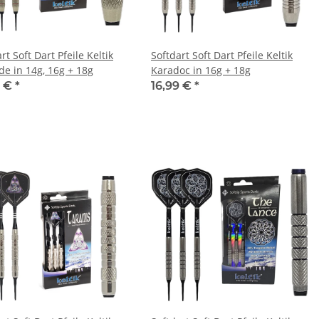
rt Soft Dart Pfeile Keltik
Softdart Soft Dart Pfeile Keltik
de in 14g, 16g + 18g
Karadoc in 16g + 18g
9 €
*
16,99 €
*