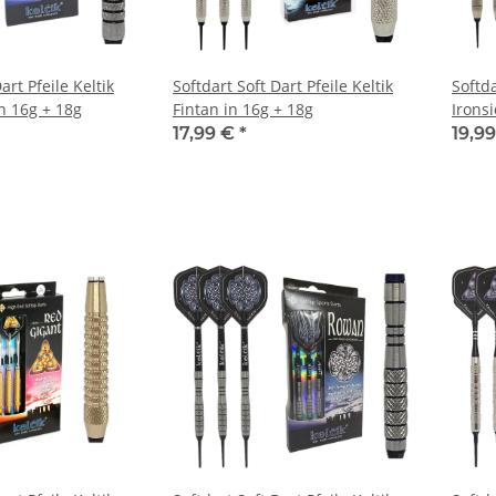
art Pfeile Keltik
Softdart Soft Dart Pfeile Keltik
Softda
n 16g + 18g
Fintan in 16g + 18g
Ironsi
17,99 €
*
19,9