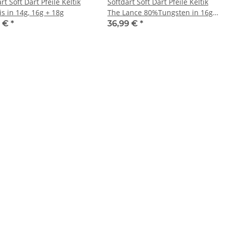
rt Soft Dart Pfeile Keltik
Softdart Soft Dart Pfeile Keltik
s in 14g, 16g + 18g
The Lance 80%Tungsten in 16g +
18g
9 €
*
36,99 €
*