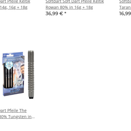
art Pfeile Keltik
Softdart Soft Dart Pfeile Keltik
Softda
14g, 16g + 18g
Rowan 80% in 16g + 18g
Tarani
36,99 €
*
16,9
Dart Pfeile The
 80% Tungsten in