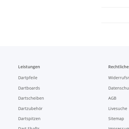
Leistungen
Rechtliche
Dartpfeile
Widerrufs
Dartboards
Datenschu
Dartscheiben
AGB
Dartzubehör
Livesuche
Dartspitzen
Sitemap
Dart Shafts
Impressu