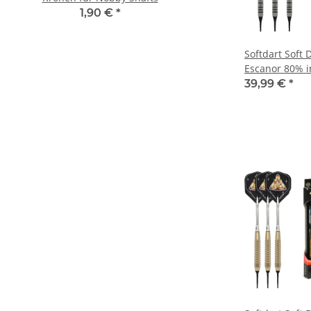
1,90 €
*
Softdart Soft D
Escanor 80% i
39,99 €
*