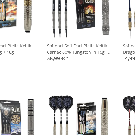
art Pfeile Keltik
Softdart Soft Dart Pfeile Keltik
Softda
g + 18g
Carnac 80% Tungsten in 16g +
Drago
18g
36,99 €
*
14,9