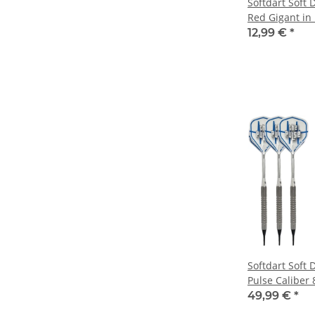
Softdart Soft D
Red Gigant in 
12,99 €
*
Softdart Soft 
Pulse Caliber
16g + 18g
49,99 €
*