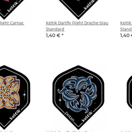
Flight Carnac
Keltik Dartfly Flight Drache blau
Keltik
Standard
Stand
1,40 €
*
1,40