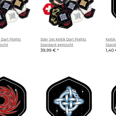
 Dart Flights
50er Set Keltik Dart Flights
Keltik
ischt
Standard gemischt
Stand
39,99 €
*
1,40