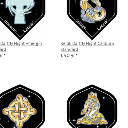
 Dartfly Flight Amergin
Keltik Dartfly Flight Caliburn
ard
Standard
 €
*
1,40 €
*