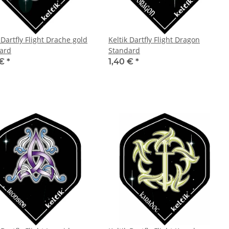
 Dartfly Flight Drache gold
Keltik Dartfly Flight Dragon
ard
Standard
 €
*
1,40 €
*