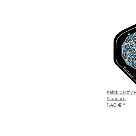
Keltik Dartfly 
Standard
1,40 €
*