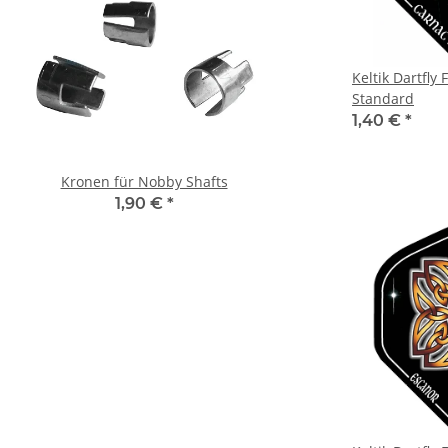
Keltik Dartfly 
Standard
1,40 €
*
Kronen für Nobby Shafts
1,90 €
*