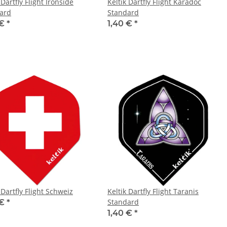
 Dartfly Flight Ironside
Keltik Dartfly Flight Karadoc
ard
Standard
 €
*
1,40 €
*
 Dartfly Flight Schweiz
Keltik Dartfly Flight Taranis
Standard
 €
*
1,40 €
*