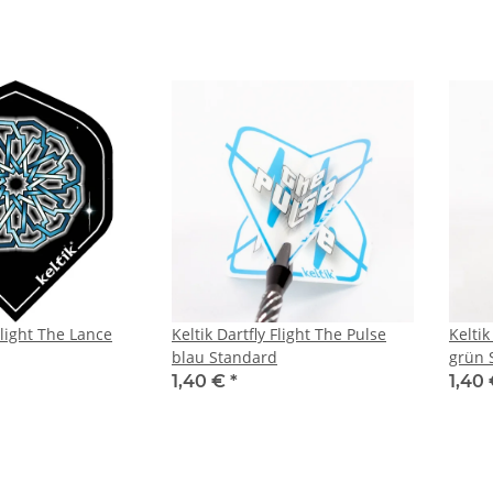
Flight The Lance
Keltik Dartfly Flight The Pulse
Keltik
blau Standard
grün 
1,40 €
*
1,40