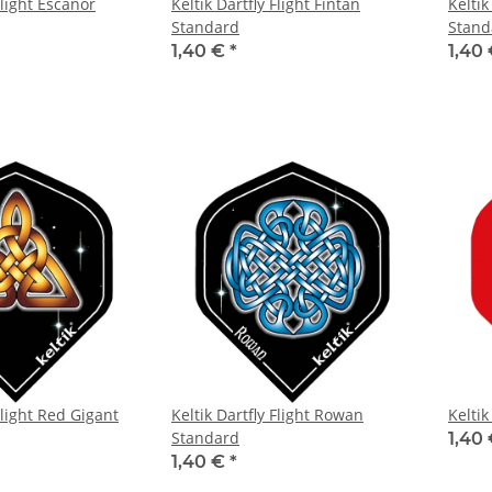
Flight Escanor
Keltik Dartfly Flight Fintan
Keltik
Standard
Stand
1,40 €
*
1,40
Flight Red Gigant
Keltik Dartfly Flight Rowan
Keltik
Standard
1,40
1,40 €
*