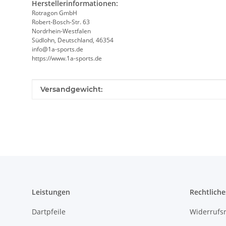
Herstellerinformationen:
Rotragon GmbH
Robert-Bosch-Str. 63
Nordrhein-Westfalen
Südlohn, Deutschland, 46354
info@1a-sports.de
https://www.1a-sports.de
Produkteigenschaft
Wert
Versandgewicht:
Leistungen
Rechtliche
Dartpfeile
Widerrufs