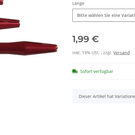
Länge
Bitte wählen Sie eine Variat
1,99 €
inkl. 19% USt. , zzgl.
Versand
Sofort verfügbar
x
Dieser Artikel hat Variatio